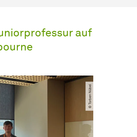
uniorprofessur auf
bourne
© Torben Nübel