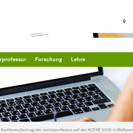
rprofessur
Forschung
Lehre
ind hier:
trepreneurship und Digitalisierung - WiWi
Konferenzbeitrag der Juniorprofessur auf der ACERE 2025 in Melbou