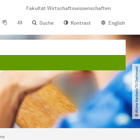
Fakultät Wirtschaftswissenschaften
Suche
Kontrast
English
© Aliona Kardash​/​TU Dortmund
rne