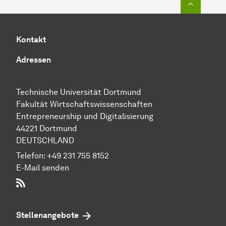
Kontakt
Adressen
Technische Uni­ver­si­tät Dort­mund
Fakultät Wirtschafts­wissen­schaften
Entre­preneur­ship und Di­gi­ta­li­sie­rung
44221 Dort­mund
DEUTSCHLAND
Telefon:
+49 231 755 8152
E-Mail senden
RSS-Feed
Stellenangebote